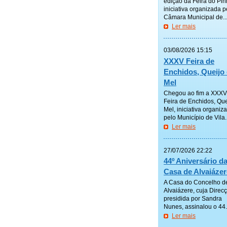
edição da Feira do Pin
iniciativa organizada p
Câmara Municipal de..
Ler mais
—————
03/08/2026 15:15
XXXV Feira de
Enchidos, Queijo 
Mel
Chegou ao fim a XXXV
Feira de Enchidos, Que
Mel, iniciativa organiz
pelo Município de Vila..
Ler mais
—————
27/07/2026 22:22
44º Aniversário d
Casa de Alvaiázer
A Casa do Concelho d
Alvaiázere, cuja Direc
presidida por Sandra
Nunes, assinalou o 44.º
Ler mais