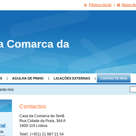
Página inicial
Mapa do 
a Comarca da
AS
AGULHA DE PINHO
LIGAÇÕES EXTERNAS
CONTACTE-NOS
acte-nos
Contactos
Casa da Comarca da Sertã
Rua Cidade da Praia, 364 A
hal
1800-119 Lisboa
ma
Telef.: (+351) 21 887 21 54