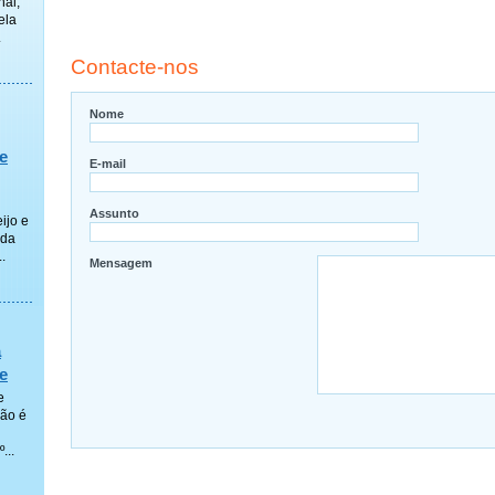
hal,
ela
.
Contacte-nos
Nome
e
E-mail
Assunto
ijo e
ada
.
Mensagem
a
e
e
ção é
...