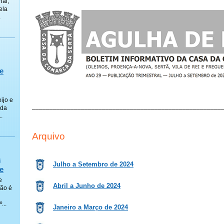
hal,
ela
.
e
ijo e
______________________________________________________
ada
.
Arquivo
a
Julho a Setembro de 2024
e
e
Abril a Junho de 2024
ção é
...
Janeiro a Março de 2024