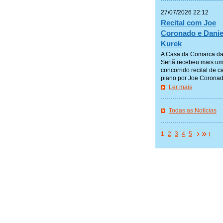
—————
27/07/2026 22:12
Recital com Joe
Coronado e Danie
Kurek
A Casa da Comarca d
Sertã recebeu mais u
concorrido recital de c
piano por Joe Coronado
Ler mais
—————
Todas as Notícias
—————
1
2
3
4
5