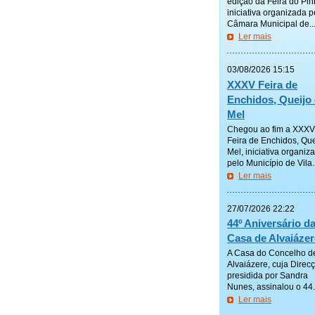
edição da Feira do Pin
iniciativa organizada p
Câmara Municipal de..
Ler mais
—————
03/08/2026 15:15
XXXV Feira de
Enchidos, Queijo 
Mel
Chegou ao fim a XXXV
Feira de Enchidos, Que
Mel, iniciativa organiz
pelo Município de Vila..
Ler mais
—————
27/07/2026 22:22
44º Aniversário d
Casa de Alvaiázer
A Casa do Concelho d
Alvaiázere, cuja Direc
presidida por Sandra
Nunes, assinalou o 44.º
Ler mais