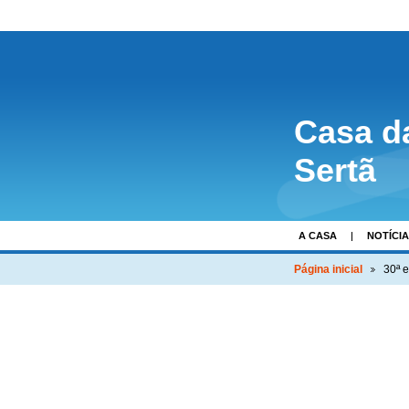
Casa d
Sertã
A CASA
NOTÍCI
Página inicial
30ª 