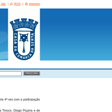
site
RSS
Imprimir
ela 4ª vez com a participação
 Tinoco, Diogo Piçarra e de