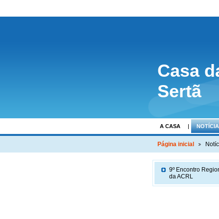
Casa d
Sertã
A CASA
NOTÍCI
Página inicial
Notíc
9º Encontro Regio
da ACRL