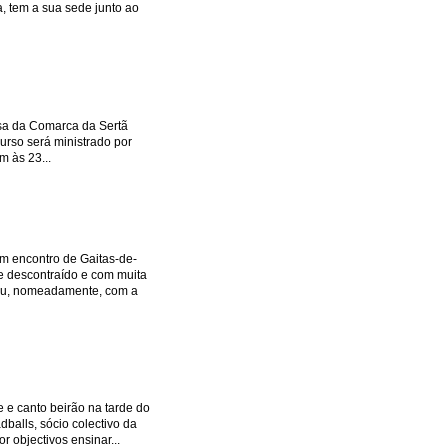
, tem a sua sede junto ao
asa da Comarca da Sertã
curso será ministrado por
m às 23...
m encontro de Gaitas-de-
e descontraído e com muita
ntou, nomeadamente, com a
 e canto beirão na tarde do
balls, sócio colectivo da
r objectivos ensinar...