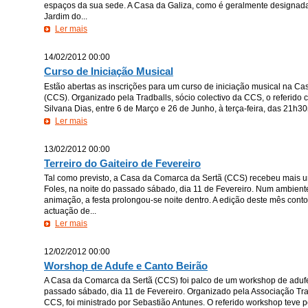
espaços da sua sede. A Casa da Galiza, como é geralmente designada
Jardim do...
Ler mais
14/02/2012 00:00
Curso de Iniciação Musical
Estão abertas as inscrições para um curso de iniciação musical na C
(CCS). Organizado pela Tradballs, sócio colectivo da CCS, o referido 
Silvana Dias, entre 6 de Março e 26 de Junho, à terça-feira, das 21h30
Ler mais
13/02/2012 00:00
Terreiro do Gaiteiro de Fevereiro
Tal como previsto, a Casa da Comarca da Sertã (CCS) recebeu mais u
Foles, na noite do passado sábado, dia 11 de Fevereiro. Num ambient
animação, a festa prolongou-se noite dentro. A edição deste mês co
actuação de...
Ler mais
12/02/2012 00:00
Worshop de Adufe e Canto Beirão
A Casa da Comarca da Sertã (CCS) foi palco de um workshop de adufe
passado sábado, dia 11 de Fevereiro. Organizado pela Associação Trad
CCS, foi ministrado por Sebastião Antunes. O referido workshop teve po