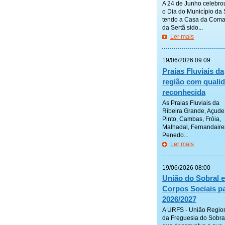
A 24 de Junho celebro
o Dia do Município da 
tendo a Casa da Coma
da Sertã sido...
Ler mais
—————
19/06/2026 09:09
Praias Fluviais da
região com quali
reconhecida
As Praias Fluviais da
Ribeira Grande, Açude
Pinto, Cambas, Fróia,
Malhadal, Fernandaire
Penedo...
Ler mais
—————
19/06/2026 08:00
União do Sobral e
Corpos Sociais p
2026/2027
A URFS - União Regio
da Freguesia do Sobra