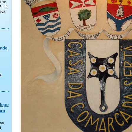
u-se
Sertã,
rca
dade
s,
lege
ara
nal
l,