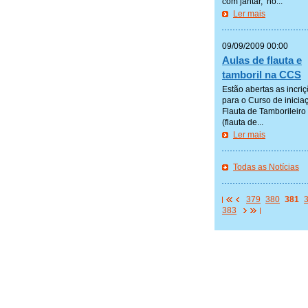
com jantar, no...
Ler mais
—————
09/09/2009 00:00
Aulas de flauta e
tamboril na CCS
Estão abertas as incri
para o Curso de inicia
Flauta de Tamborileiro
(flauta de...
Ler mais
—————
Todas as Notícias
—————
379
380
381
383