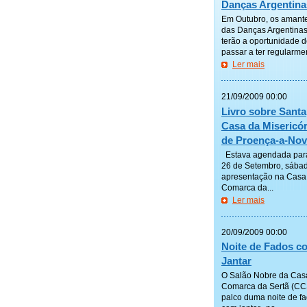
Danças Argentina
Em Outubro, os amant
das Danças Argentina
terão a oportunidade 
passar a ter regularmen
Ler mais
—————
21/09/2009 00:00
Livro sobre Santa
Casa da Misericór
de Proença-a-No
Estava agendada para
26 de Setembro, sábad
apresentação na Casa
Comarca da...
Ler mais
—————
20/09/2009 00:00
Noite de Fados c
Jantar
O Salão Nobre da Cas
Comarca da Sertã (CCS
palco duma noite de f