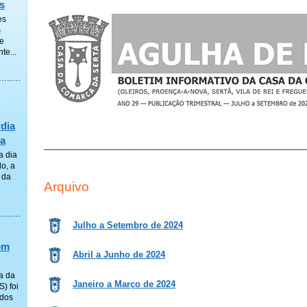
s
es
s
de
te...
dia
va
______________________________________________________
 dia
o, a
 da
Arquivo
Julho a Setembro de 2024
om
Abril a Junho de 2024
a da
Janeiro a Março de 2024
) foi
ados