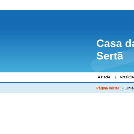
Casa d
Sertã
A CASA
NOTÍCI
Página inicial
Uniã