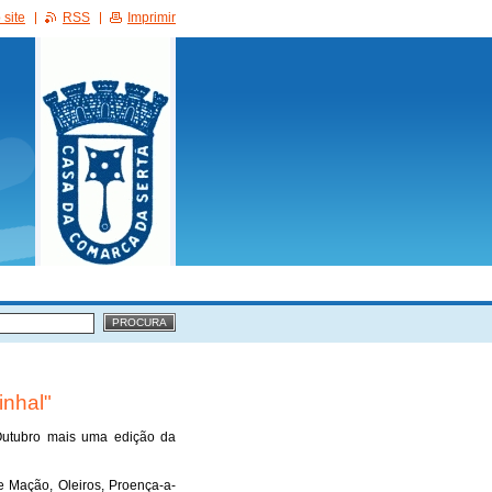
site
RSS
Imprimir
inhal"
Outubro mais uma edição da
e Mação, Oleiros, Proença-a-