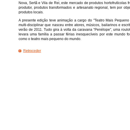
Nova, Sertã e Vila de Rei, este mercado de produtos hortofrutícolas f
produtor, produtos transformados e artesanato regional, tem por objec
produtos locais.
A presente edição teve animação a cargo do "Teatro Mais Pequeno d
multi-disciplinar que nasceu entre atores, músicos, bailarinos e escr
verão de 2011. Tudo gira à volta da caravana “Penélope”, uma roulot
levara uma família a passar férias inesquecíveis por este mundo 
como o teatro mais pequeno do mundo.
Retroceder