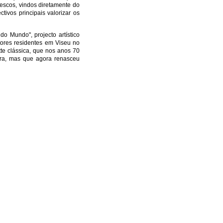
rescos, vindos diretamente do
tivos principais valorizar os
o Mundo", projecto artístico
itores residentes em Viseu no
te clássica, que nos anos 70
fora, mas que agora renasceu