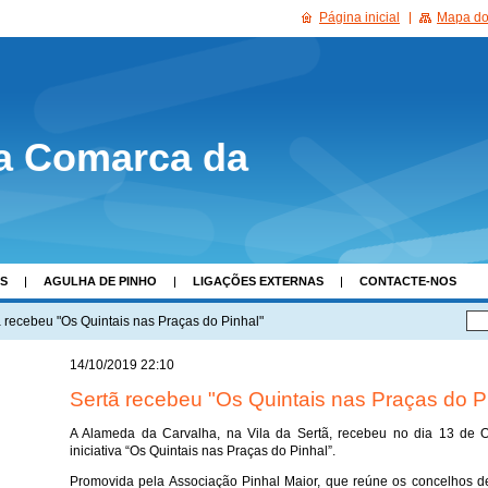
Página inicial
Mapa do 
a Comarca da
AS
AGULHA DE PINHO
LIGAÇÕES EXTERNAS
CONTACTE-NOS
ã recebeu "Os Quintais nas Praças do Pinhal"
14/10/2019 22:10
Sertã recebeu "Os Quintais nas Praças do P
A Alameda da Carvalha, na Vila da Sertã, recebeu no dia 13 de 
iniciativa “Os Quintais nas Praças do Pinhal”.
Promovida pela Associação Pinhal Maior, que reúne os concelhos d