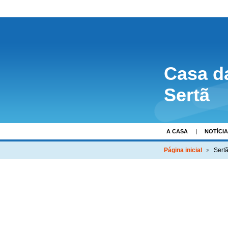
Casa d
Sertã
A CASA
NOTÍCI
Página inicial
Sert