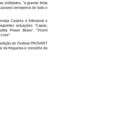
as entidades, "a grande festa
zasseis cervejeiros de todo o
veja Caseira e Artesanal e
seguintes actuações: “Capas,
udda Power Blues”, “Vicent
Livre”.
 edição do Festival PROVART
al da freguesia e concelho da