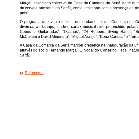
Marçal, associado colectivo da Casa da Comarca da Sertã, entre outr
da cerveja artesanal da Sertã", contou este ano com a presença de de
país.
O programa do evento incluiu, nomeadamente, um Concurso de Cer
diversos workshops, tendo o cartaz musical sido preenchido pelas 
Copos e Guitarradas”, “Octanas”, “24 Robbers Swing Band”, “B
McCallum e David Almendra”, “Miguel Araújo”, “Dona Carioca” e “Terra 
A Casa da Comarca da Sertã marcou presença na inauguração da 6ª
através do sócio Fernando Marçal, 1º Vogal do Conselho Fiscal, natur
Sertã.
Retroceder