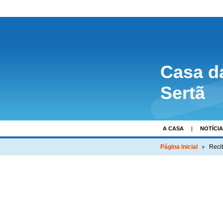
Casa d
Sertã
A CASA
NOTÍCI
Página inicial
Reci