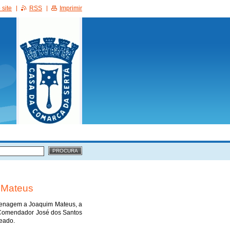
site
RSS
Imprimir
 Mateus
omenagem a Joaquim Mateus, a
, Comendador José dos Santos
eado.