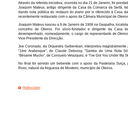
Através da referida iniciativa, ocorrida no dia 21 de Janeiro, foi pr
Joaquim Mateus, antigo dirigente da Casa da Comarca da Sertã, fa
dando nota pública do restauro do piano por si oferecido à Casa d
recentemente restaurado com o apoio da Câmara Municipal de Oleiros
Joaquim Mateus nasceu a 8 de Janeiro de 1908 na Gaspalha, localidad
concelho de Oleiros. Foi sócio-fundador e dirigente da Casa 
desempenhado, nomeadamente, o cargo de representante de Oleiro
Vice-Presidente da Direcção.
Joe Coronado, da Orquestra Gulbenkian, interpretou magistralmente 
“1ère Arabesque”, de Claude Debussy, “Samba de Uma Nota Só”,
“Bésame Mucho”, de Consuelo Velazquez, e “I’ve Got You Under My Ski
No final foi servido um beberete com o apoio da Pastelaria Suiça,
Roxo, natural da freguesia de Mosteiro, município de Oleiros.
Retroceder