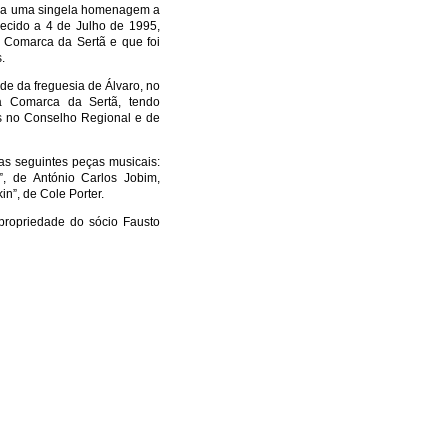
estada uma singela homenagem a
lecido a 4 de Julho de 1995,
a Comarca da Sertã e que foi
.
e da freguesia de Álvaro, no
da Comarca da Sertã, tendo
s no Conselho Regional e de
as seguintes peças musicais:
 de António Carlos Jobim,
n”, de Cole Porter.
 propriedade do sócio Fausto