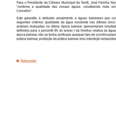
Para o Presidente da Câmara Municipal da Sertã, José Farinha Nun
“confirma a qualidade das nossas águas, constituindo mais um 
Concelho”.
Este galardão é atribuído anualmente a águas balneares que cum
seguintes critérios: qualidade da água excelente nas últimas cinc
análises realizadas na última época balnear apresentaram resulta
definidos para o percentil 95 do anexo I da Diretiva relativa às águ
época balnear, não se tenha verificado qualquer tipo de ocorrência/
prática balnear, proibição da prática balnear e/ou interdição temporária
Retroceder