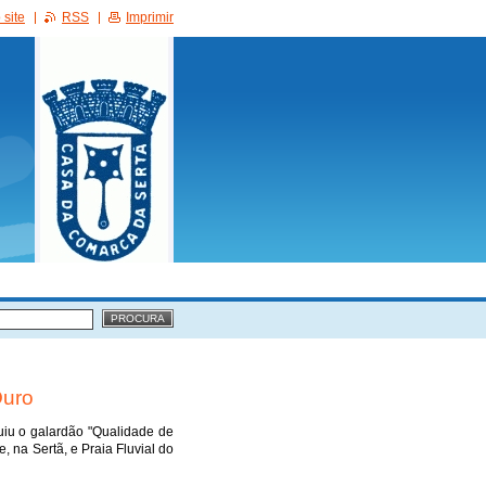
site
RSS
Imprimir
Ouro
uiu o galardão "Qualidade de
, na Sertã, e Praia Fluvial do