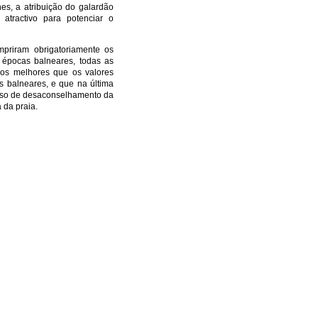
es, a atribuição do galardão
atractivo para potenciar o
priram obrigatoriamente os
o épocas balneares, todas as
dos melhores que os valores
as balneares, e que na última
aviso de desaconselhamento da
 da praia.