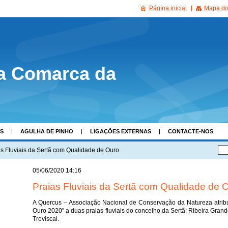
Página inicial
Mapa do 
a Comarca da
AS
AGULHA DE PINHO
LIGAÇÕES EXTERNAS
CONTACTE-NOS
as Fluviais da Sertã com Qualidade de Ouro
05/06/2020 14:16
Praias Fluviais da Sertã com Qualidade de 
A Quercus – Associação Nacional de Conservação da Natureza atrib
Ouro 2020" a duas praias fluviais do concelho da Sertã: Ribeira Grande
Troviscal.