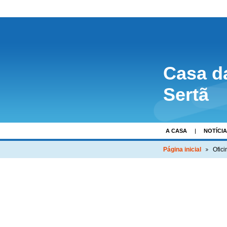
Casa d
Sertã
A CASA
NOTÍCI
Página inicial
Ofic