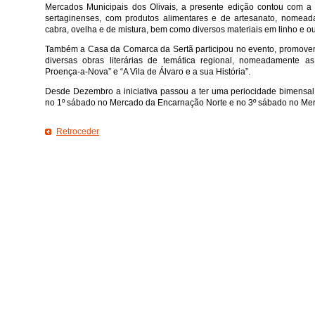
Mercados Municipais dos Olivais, a presente edição contou com a 
sertaginenses, com produtos alimentares e de artesanato, nomea
cabra, ovelha e de mistura, bem como diversos materiais em linho e ou
Também a Casa da Comarca da Sertã participou no evento, promoven
diversas obras literárias de temática regional, nomeadamente a
Proença-a-Nova” e “A Vila de Álvaro e a sua História”.
Desde Dezembro a iniciativa passou a ter uma periocidade bimensa
no 1º sábado no Mercado da Encarnação Norte e no 3º sábado no Merc
Retroceder