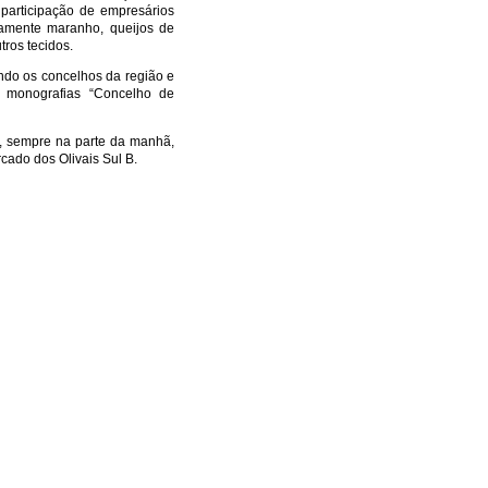
participação de empresários
damente maranho, queijos de
tros tecidos.
do os concelhos da região e
s monografias “Concelho de
l, sempre na parte da manhã,
ado dos Olivais Sul B.