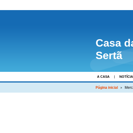
Casa d
Sertã
A CASA
NOTÍCI
Página inicial
Merc