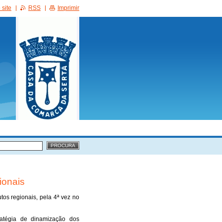
site
RSS
Imprimir
ionais
os regionais, pela 4ª vez no
ratégia de dinamização dos