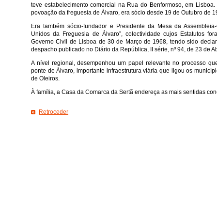
teve estabelecimento comercial na Rua do Benformoso, em Lisboa. 
povoação da freguesia de Álvaro, era sócio desde 19 de Outubro de 1
Era também sócio-fundador e Presidente da Mesa da Assembleia-
Unidos da Freguesia de Álvaro”, colectividade cujos Estatutos fo
Governo Civil de Lisboa de 30 de Março de 1968, tendo sido declar
despacho publicado no Diário da República, II série, nº 94, de 23 de Ab
A nível regional, desempenhou um papel relevante no processo qu
ponte de Álvaro, importante infraestrutura viária que ligou os municí
de Oleiros.
À família, a Casa da Comarca da Sertã endereça as mais sentidas con
Retroceder