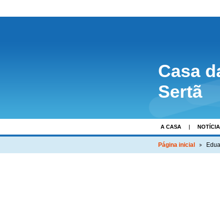
Casa d
Sertã
A CASA
NOTÍCI
Página inicial
Edua