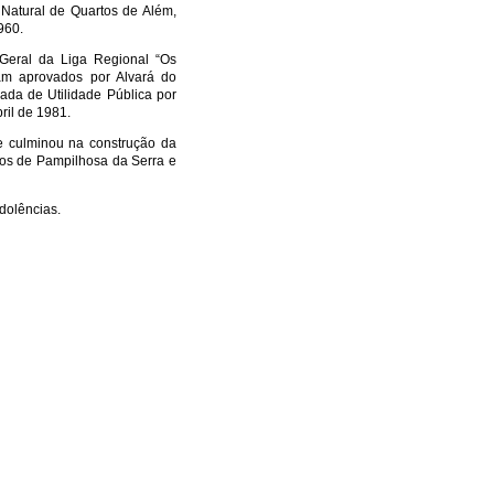
Natural de Quartos de Além,
960.
Geral da Liga Regional “Os
ram aprovados por Alvará do
ada de Utilidade Pública por
ril de 1981.
e culminou na construção da
pios de Pampilhosa da Serra e
dolências.