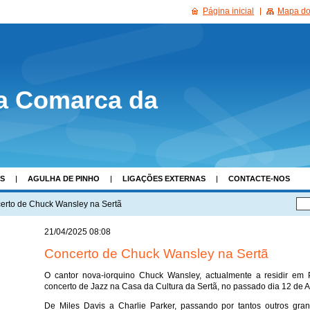
Página inicial
Mapa do 
a Comarca da
AS
AGULHA DE PINHO
LIGAÇÕES EXTERNAS
CONTACTE-NOS
erto de Chuck Wansley na Sertã
21/04/2025 08:08
Concerto de Chuck Wansley na Sertã
O cantor nova-iorquino Chuck Wansley, actualmente a residir e
concerto de Jazz na Casa da Cultura da Sertã, no passado dia 12 de Ab
De Miles Davis a Charlie Parker, passando por tantos outros gr