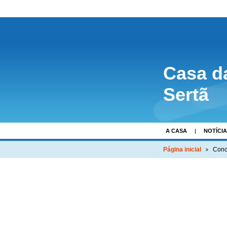
Casa d
Sertã
A CASA
NOTÍCI
Página inicial
Conc