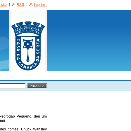
site
RSS
Imprimir
m Pedrógão Pequeno, deu um
ril.
andes nomes, Chuck Wansley