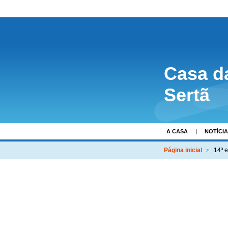
Casa d
Sertã
A CASA
NOTÍCI
Página inicial
14ª e