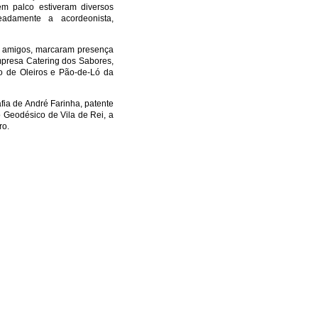
em palco estiveram diversos
adamente a acordeonista,
 e amigos, marcaram presença
empresa Catering dos Sabores,
ho de Oleiros e Pão-de-Ló da
fia de André Farinha, patente
 Geodésico de Vila de Rei, a
ro.