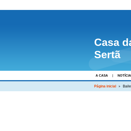
Casa d
Sertã
A CASA
NOTÍCI
Página inicial
Bail