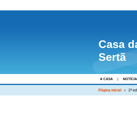
Casa d
Sertã
A CASA
NOTÍCI
Página inicial
2ª e