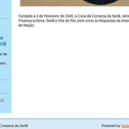
Fundada a 4 de Fevereiro de 1946, a Casa da Comarca da Sertã, abra
Proença-a-Nova, Sertã e Vila de Rei, bem como as freguesias de Am
de Mação.
sa
rtã
a
ar de
eiro.
390
Comarca da Sertã
Powered by
Web