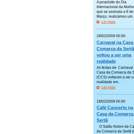
A propósito do Dia
Internacional da Mulhe
que se assinala a 8 de
Março, realizámos um..
Ler mais
—————
28/02/2009 00:00
Carnaval na Casa
Comarca da Sertã
voltou a ser uma
realidade
As festas de Carnaval
Casa da Comarca da S
(CCS) voltaram a ser 
realidade em...
Ler mais
—————
18/02/2009 00:00
Café Concerto na
Casa da Comarca
Sertã
O Salão Nobre da C
da Comarca da Sertã 