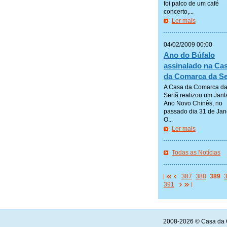
foi palco de um café
concerto,...
Ler mais
—————
04/02/2009 00:00
Ano do Búfalo
assinalado na Ca
da Comarca da Se
A Casa da Comarca d
Sertã realizou um Jant
Ano Novo Chinês, no
passado dia 31 de Jan
O...
Ler mais
—————
Todas as Notícias
—————
387
388
389
391
2008-2026 © Casa da 