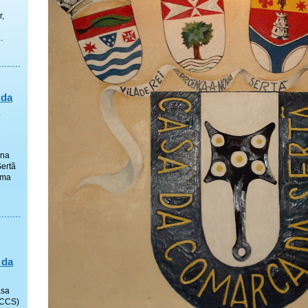
r,
.
 da
 na
ertã
uma
 da
asa
(CCS)