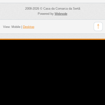
2008-2026 © Casa da Comarca da Sertã
Powered by
Webnode
View:
Mobile
|
Desktop